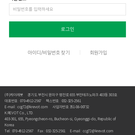
로그인
아이디/비밀번호 찾기
회원가입
(주)케이레봇
경기도 부천시 원미구 평천로 655 부천테크노파크 403동 303호
대표번호 : 070-4912-2567
팩스번호 : 032-325-2561
E-mail : ccg72@krevot.com
사업자번호 351-86-00732
K.REVOT Co., LTD.
403-301, 655, Pyeongcheon-ro, Bucheon-si, Gyeonggi-do, Republic of
Korea
Tel : 070-4912-2567
Fax : 032-325-2561
E-mail :
ccg72@krevot.com