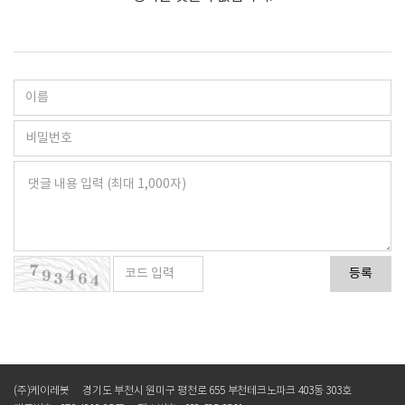
등록
(주)케이레봇
경기도 부천시 원미구 평천로 655 부천테크노파크 403동 303호