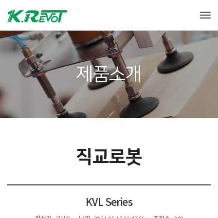
Tog
제품소개
직교로봇
KVL Series